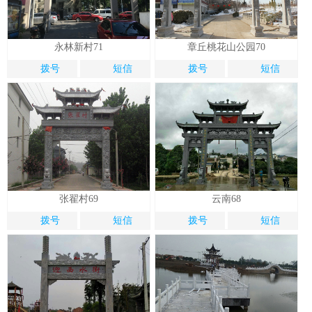
永林新村71
章丘桃花山公园70
拨号
短信
拨号
短信
张翟村69
云南68
拨号
短信
拨号
短信