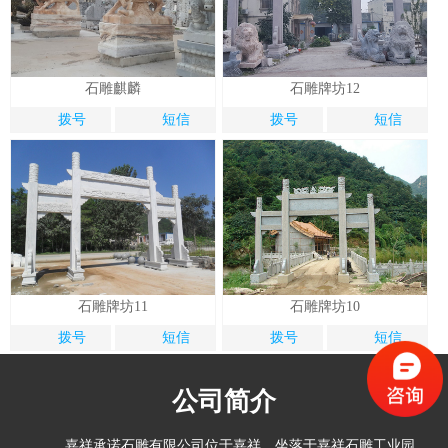
石雕麒麟
石雕牌坊12
拨号
短信
拨号
短信
石雕牌坊11
石雕牌坊10
拨号
短信
拨号
短信
公司简介
嘉祥承诺石雕有限公司位于嘉祥，坐落于嘉祥石雕工业园