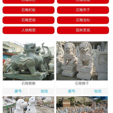
石雕栏板
石雕亭子
石雕壁画
石雕龙柱
人物雕塑
园林景观
石雕貔貅
石雕狮子
拨号
短信
拨号
短信