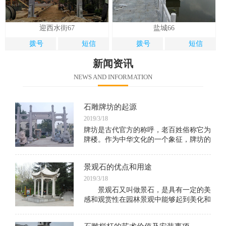
迎西水街67
盐城66
拨号
短信
拨号
短信
新闻资讯
NEWS AND INFORMATION
石雕牌坊的起源
2019/3/18
牌坊是古代官方的称呼，老百姓俗称它为
牌楼。作为中华文化的一个象征，牌坊的
历史源远流长，在周朝的时候就已经存在
了，《诗·陈风·衡门》："衡门之下，可
景观石的优点和用途
以栖迟。"《诗经》编成于春秋时代，
2019/3/18
景观石又叫做景石，是具有一定的美
感和观赏性在园林景观中能够起到美化和
点缀景观的作用的艺术石。用这种石通过
艺术家的构思立意和创作能够形成很多具