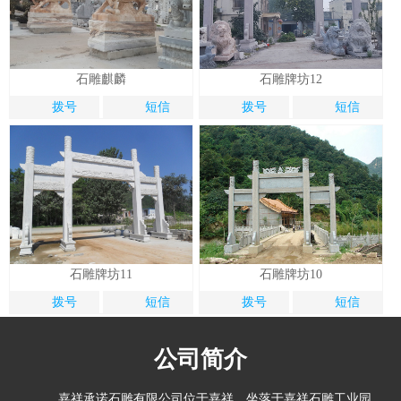
石雕麒麟
石雕牌坊12
拨号
短信
拨号
短信
石雕牌坊11
石雕牌坊10
拨号
短信
拨号
短信
公司简介
嘉祥承诺石雕有限公司位于嘉祥，坐落于嘉祥石雕工业园