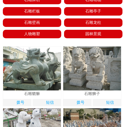
石雕栏板
石雕亭子
石雕壁画
石雕龙柱
人物雕塑
园林景观
石雕貔貅
石雕狮子
拨号
短信
拨号
短信