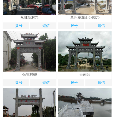
永林新村71
章丘桃花山公园70
拨号
短信
拨号
短信
张翟村69
云南68
拨号
短信
拨号
短信