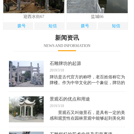
迎西水街67
盐城66
拨号
短信
拨号
短信
新闻资讯
NEWS AND INFORMATION
石雕牌坊的起源
2019/3/18
牌坊是古代官方的称呼，老百姓俗称它为
牌楼。作为中华文化的一个象征，牌坊的
历史源远流长，在周朝的时候就已经存在
了，《诗·陈风·衡门》："衡门之下，可
景观石的优点和用途
以栖迟。"《诗经》编成于春秋时代，
2019/3/18
景观石又叫做景石，是具有一定的美
感和观赏性在园林景观中能够起到美化和
点缀景观的作用的艺术石。用这种石通过
艺术家的构思立意和创作能够形成很多具